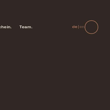
chein
Team
de
|
en