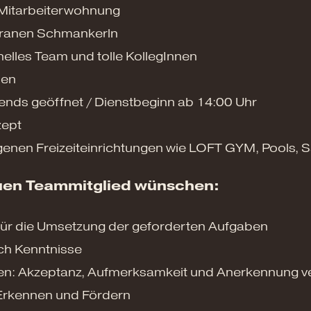
 Mitarbeiterwohnung
rranen Schmankerln
elles Team und tolle KollegInnen
men
abends geöffnet / Dienstbeginn ab 14:00 Uhr
zept
enen Freizeiteinrichtungen wie LOFT GYM, Pools, Sa
uen Teammitglied wünschen:
ür die Umsetzung der geforderten Aufgaben
ch Kenntnisse
n: Akzeptanz, Aufmerksamkeit und Anerkennung ve
 Erkennen und Fördern