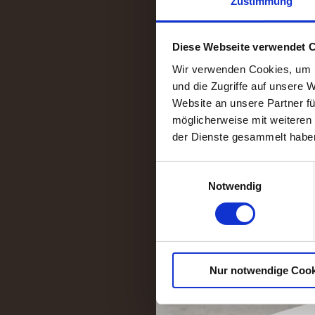
Zustimmung
JETZT BEWERB
Diese Webseite verwendet 
Wir verwenden Cookies, um I
und die Zugriffe auf unsere 
Website an unsere Partner fü
möglicherweise mit weiteren
der Dienste gesammelt habe
E
Notwendig
i
n
w
i
l
Nur notwendige Cook
l
i
g