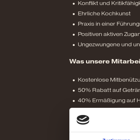
Konflikt und Kritikfähig
Ehrliche Kochkunst
Praxis in einer Führung
Positiven aktiven Zug
Ungezwungene und unau
Was unsere Mitarbei
Kostenlose Mitbenützu
50% Rabatt auf Getränk
40% Ermäßigung auf Ho
WLAN kostenlos in all
Einzelzimmer und Verp
& ein tolles Team