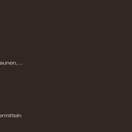
unen,....
rmitteln