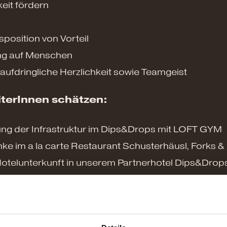
keit fördern
sposition von Vorteil
ang auf Menschen
fdringliche Herzlichkeit sowie Teamgeist
terInnen schätzen:
ng der Infrastruktur im Dips&Drops mit LOFT GYM
e im a la carte Restaurant Schusterhäusl, Forks &
telunterkunft in unserem Partnerhotel Dips&Drops
en Mitarbeiterzimmern
flegung gratis